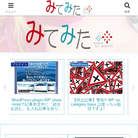
WordPressで綴る情報＆レビュー プラグインの紹介やテーマのカスタマイズ
等も書いてます。
メニュー
検索
WordPress
Simplicity
Wo
no
固定ページでタイトルを非表
WordPress 記事の見出しの
ダ
ゃ駄
示にする 方法 WordPress
デザインとフォントの大きさ
管
を変更