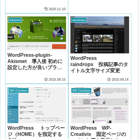
2020.11.10
Akismet
raindrops
WordPress-plugin-
WordPress
Akismet 導入後 初めに
raindrops 投稿記事のタ
設定した方が良いプラグ
イトル文字サイズ変更
イン
2015.09.15
2015.09.14
WP-Creativix
WP-Creativix
WordPress トップペー
WordPress WP-
ジ（HOME）を指定する
Creativix 固定ページの