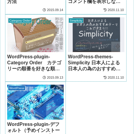
方法
コメント欄を表示しない
(非表示にする)
2015.09.14
2020.11.10
Category Order
Simplicity
WordPress-plugin-
WordPress-themes-
Category Order カテゴ
Simplicity 日本人による
リーの順番を好きな順に
日本人の為のおすすめテ
並べ替える
ーマ。これで決まり!!
2015.09.13
2020.11.10
WordPress
WordPress-plugin-デフ
ォルト（予めインストー