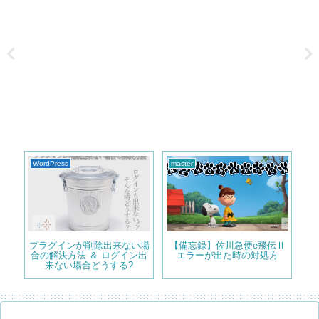
WordPress
テーマ
Wo
Ⅱ
【備忘録】データ反映されて
WordPress 記事の見出しの
固
方
ないWordPress Popular
デザインとフォントの大きさ
示
Posts ”Sorry. No data so
を変更
far”