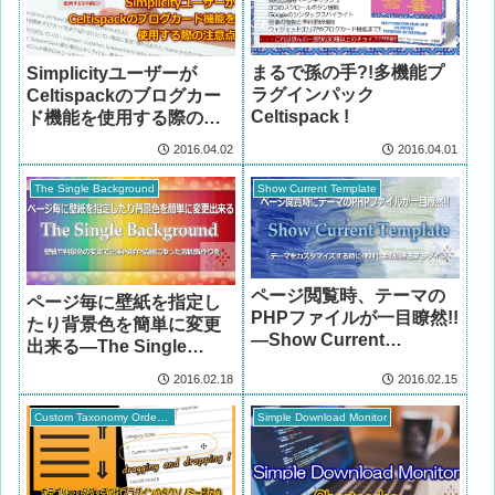
まるで孫の手?!多機能プ
Simplicityユーザーが
ラグインパック
Celtispackのブログカー
Celtispack !
ド機能を使用する際の注
意点
2016.04.02
2016.04.01
The Single Background
Show Current Template
ページ閲覧時、テーマの
ページ毎に壁紙を指定し
PHPファイルが一目瞭然!!
たり背景色を簡単に変更
―Show Current
出来る―The Single
Template
Background
2016.02.18
2016.02.15
Custom Taxonomy Order NE
Simple Download Monitor