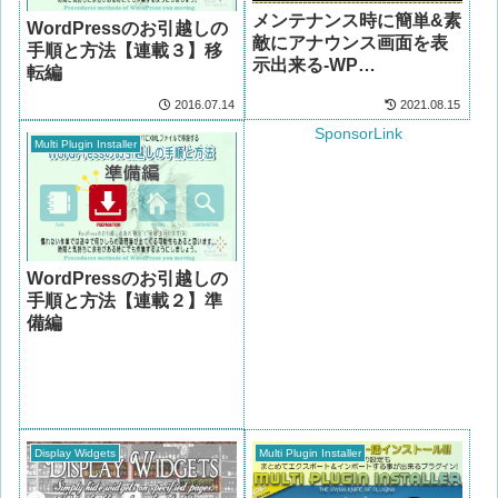
メンテナンス時に簡単&素
WordPressのお引越しの
敵にアナウンス画面を表
手順と方法【連載３】移
示出来る-WP
転編
Maintenance Mode
2016.07.14
2021.08.15
SponsorLink
Multi Plugin Installer
WordPressのお引越しの
手順と方法【連載２】準
備編
Display Widgets
Multi Plugin Installer