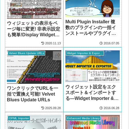
Multi Plugin Installer 複
ウィジェットの表示をペ
数のプラグインの一括イ
ージ毎に変更! 非表示設定
ンストールやプラグイン
も簡単!Display Widgets
の設定をエクスポート
の使い方
2020.11.13
2016.07.05
Velvet Blues Update URLs
Widget Importer & Exporter
ウィジェット設定をエク
ワンクリックでURLを一
スポート＆インポートす
括で置換え可能! Velvet
る―Widget Importer &
Blues Update URLs
Exporter
2025.09.28
2016.06.28
OPML Importer
Enhanced Media Library