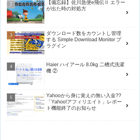
【備忘録】佐川急便e飛伝Ⅱ エラー
が出た時の対処方
ダウンロード数をカウントし管理
する Simple Download Monitor プ
ラグイン
Haier ハイアール 8.0kg 二槽式洗濯
機 ②
Yahooから身に覚えの無い入金??
「Yahoo!アフィリエイト」レポー
ト機能終了のお知らせ