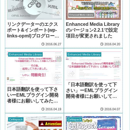
リンクデーターのエクス
Enhanced Media Library
ポート&インポート(wp-
のバージョン2.2.1で設定
links-opml)ブログロー
項目が変更されました
ル…美味しそう?
2016.06.27
2016.04.20
Enhanced Media Library
Enhanced Media Library
「日本語翻訳を使って下
日本語翻訳を使って下さ
さい」ーEMLプラグイン
いーEMLプラグイン開発
開発者様にお願いしてみ
者様にお願いしてみた
ました。
件、その後
2016.04.19
2016.04.07
Celtispack
Celtispack