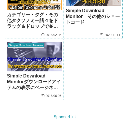
Simple Download
カテゴリー・タグ・その
Monitor その他のショー
他タクソノミー諸々をド
トコード
ラッグ＆ドロップで並べ
替えるプラグイン遂に発
2016.02.03
2020.11.11
見!
Simple Download Monitor
Simple Download
Monitorダウンロードアイ
テムの表示にページネー
ションを付けるコード/サ
2016.06.07
ンプル3
SponsorLink