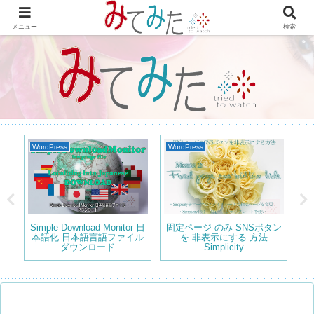
WordPressで綴る情報＆レビュー プラグインの紹介やテーマのカスタマイズ
等も書いてます。
メニュー
検索
WordPress
WordPress
Wo
m サ
Simple Download Monitor 日
固定ページ のみ SNSボタン
ダ
ない
本語化 日本語言語ファイル
を 非表示にする 方法
管
ダウンロード
Simplicity