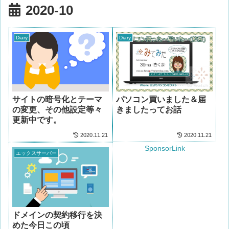
2020-10
Diary
Diary
サイトの暗号化とテーマ
パソコン買いました＆届
の変更、その他設定等々
きましたってお話
更新中です。
2020.11.21
2020.11.21
SponsorLink
エックスサーバー
ドメインの契約移行を決
めた今日この頃