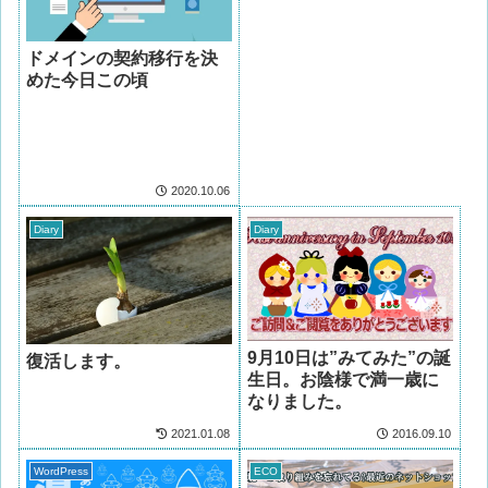
ドメインの契約移行を決
めた今日この頃
2020.10.06
Diary
Diary
9月10日は”みてみた”の誕
復活します。
生日。お陰様で満一歳に
なりました。
2021.01.08
2016.09.10
WordPress
ECO