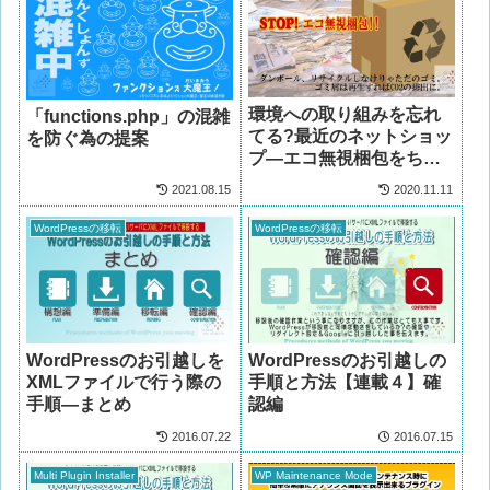
環境への取り組みを忘れ
「functions.php」の混雑
てる?最近のネットショッ
を防ぐ為の提案
プ―エコ無視梱包をちょ
っと考える
2021.08.15
2020.11.11
WordPressの移転
WordPressの移転
WordPressのお引越しを
WordPressのお引越しの
XMLファイルで行う際の
手順と方法【連載４】確
手順―まとめ
認編
2016.07.22
2016.07.15
Multi Plugin Installer
WP Maintenance Mode