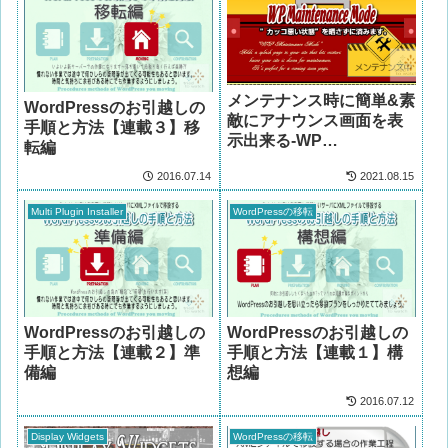
メンテナンス時に簡単&素
WordPressのお引越しの
敵にアナウンス画面を表
手順と方法【連載３】移
示出来る-WP
転編
Maintenance Mode
2016.07.14
2021.08.15
Multi Plugin Installer
WordPressの移転
WordPressのお引越しの
WordPressのお引越しの
手順と方法【連載２】準
手順と方法【連載１】構
備編
想編
2016.07.12
Display Widgets
WordPressの移転