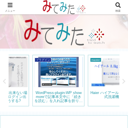
WordPressで綴る情報＆レビュー プラグインの紹介やテーマのカスタマイズ
等も書いてます。
メニュー
検索
master
WordPress
Wo
ow
Haier ハイアール 8.0kg 二槽
【備忘録】データ反映されて
ダ
き
式洗濯機 ②
ないWordPress Popular
管
りた
Posts ”Sorry. No data so
far”