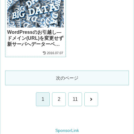
WordPressのお引越し―
ドメイン(URL)を変更せず
新サーバへデーターベー
スごと移設する
2016.07.07
次のページ
次
1
2
11
へ
SponsorLink