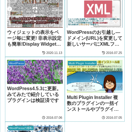
ウィジェットの表示をペ
WordPressのお引越し―
ージ毎に変更! 非表示設定
ドメイン(URL)を変更して
も簡単!Display Widgets
新しいサーバにXMLファ
の使い方
イルで移設する
2020.11.13
2016.07.25
WordPress
Multi Plugin Installer
WordPress4.5.3に更新。
みてみたで紹介している
Multi Plugin Installer 複
プラグインは検証済です
数のプラグインの一括イ
ンストールやプラグイン
の設定をエクスポート
2016.07.06
2016.07.05
WordPressの移転