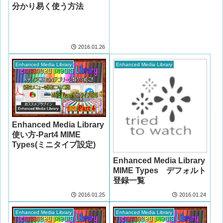
分かり易く使う方法
2016.01.26
Enhanced Media Library
Enhanced Media Library
Enhanced Media Library
使い方-Part4 MIME
Types(ミニタイプ設定)
Enhanced Media Library
MIME Types デフォルト
登録一覧
2016.01.25
2016.01.24
Enhanced Media Library
Enhanced Media Library