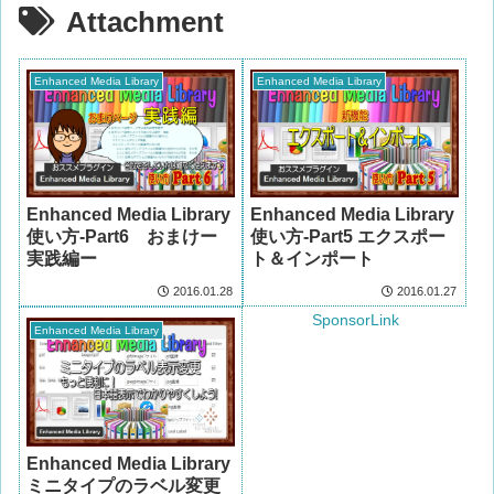
Attachment
Enhanced Media Library
Enhanced Media Library
Enhanced Media Library
Enhanced Media Library
使い方-Part6 おまけー
使い方-Part5 エクスポー
実践編ー
ト＆インポート
2016.01.28
2016.01.27
SponsorLink
Enhanced Media Library
Enhanced Media Library
ミニタイプのラベル変更