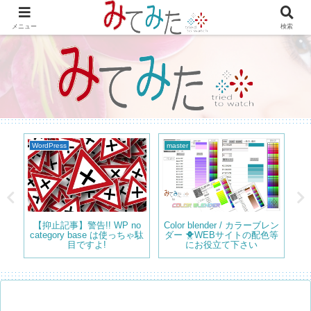
WordPressで綴る情報＆レビュー プラグインの紹介やテーマのカスタマイズ
等も書いてます。
メニュー
検索
WordPress
master
プ
タン
【抑止記事】警告!! WP no
Color blender / カラーブレン
ペ
category base は使っちゃ駄
ダー 🐥WEBサイトの配色等
にす
目ですよ!
にお役立て下さい