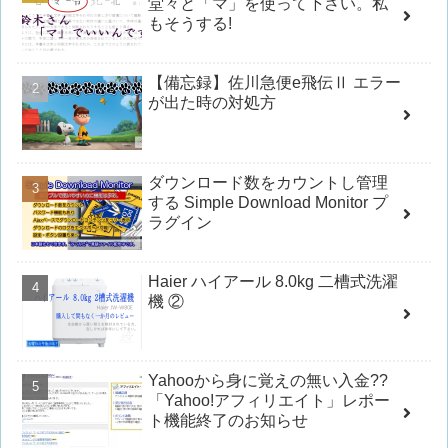
堂々と「マ」を使って下さい。私
もそうする!
【備忘録】佐川急便e飛伝Ⅱ エラー
が出た時の対処方
ダウンロード数をカウントし管理
する Simple Download Monitor プ
ラグイン
Haier ハイアール 8.0kg 二槽式洗濯
機 ②
Yahooから身に覚えの無い入金??
「Yahoo!アフィリエイト」レポー
ト機能終了のお知らせ