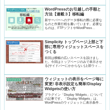
くなる様なプラグインは不要。 2.1 ウィ
ジェットを掲載したい場所に設置 2.2 画
WordPressのお引越しの手順と
WordPressの移転
像を載せたい方は、画像を準備しまし
方法【連載３】移転編
ょ。 2.3 プロフィールを書いてみよう。
2.3.1 ちょっとだけ良い感じにする、テキ
新サーバーへのデータ移転の際に必要な
ストエリアの書き方 2.3.2.1 ロゴ画像の
ものと作業行程を書いています。必要な
表示 2.3.2.2 管理人表示 2.3.2.3 プロフィ
ものは、FTPソフトやWordPress
ール画像の表示 2.3.2.4 HN・性別・趣味
Importer,Velvet Blues Update
等の表示2.4 お持ち帰り。コピーして使
URLs,OPML Importer,Widget Importer &
って下さい。 2.4.1 サイトロゴ画像＋管
Exporter,Multi Plugin Installer,WP
Simplicity トップページ上部と下
理人表示＋プロフィール画像＋HN・性
WordPress
Maintenance Mode等のプラグインを使用
部に専用ウィジェットスペースを
別・趣味等その他の表示 2.4.2 管理人表
します。
示＋プロフィール画像＋HN・性別・趣味
つくる
等その他の表示 2.4.3 プロフィール画像
前回は横幅の広いスペースを設けまし
＋HN・性別・趣味等その他の表示 2.4.4
た。今回はトップページのみで表示させ
管理人表示＋HN・性別・趣味等その他の
る(サイドバーにかからない)上部ウィジ
表示 2.4.5 HN・性別・趣味のみ表示2.5
ェットエリアと下部のウィジェットエリ
コピーしたらウィジェットのテキスト項
アの追加方法を書きます。
目に貼り付けよう。
ウィジェットの表示をページ毎に
ウィジェット
変更! 非表示設定も簡単!Display
Widgetsの使い方
プラグイン「Display Widgets」について
の記事です。「Display Widgets」は、
WordPressのウィジェットに表示条件を
設定でき、ページ毎に異なるウィジェッ