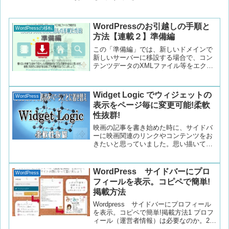
WordPressのお引越しの手順と
WordPressの移転
方法【連載２】準備編
この「準備編」では、新しいドメインで
新しいサーバーに移設する場合で、コン
テンツデータのXMLファイル等をエクス
ポートして引っ越しする為の準備につい
て書いています。作業に必要なものやデ
ータ移動の前の準備の流れ(新サーバーで
Widget Logic でウィジェットの
WordPress
行う準備と旧サーバーで行う準備)を詳細
表示をページ毎に変更可能!柔軟
説明しています。
性抜群!
映画の記事を書き始めた時に、サイドバ
ーに映画関連のリンクやコンテンツをお
きたいと思っていました。思い描いてい
た事は、日記等々の普通のブログ記事の
一覧では通常の状態で、例えばwordpress
関連の記事の場合は、その関連。そし
WordPress サイドバーにプロ
WordPress
て、映画の記事の場合は、映画関連のも
フィールを表示。コピペで簡単!
のだけ表示する。と言った感じです。
掲載方法
で、早速使ってみましたよ。コレは将来
的に活躍してくれそうなプラグインです
Wordpress サイドバーにプロフィール
を表示。コピペで簡単!掲載方法1 プロフ
ィール（運営者情報）は必要なのか。2
WordPressで簡単に表示してみよう。重