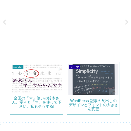
master
テーマ
Wo
全国の「マ」使いの鈴木さ
二槽
WordPress 記事の見出しの
ダ
ん、堂々と「マ」を使って下
デザインとフォントの大きさ
管
さい。私もそうする!
を変更