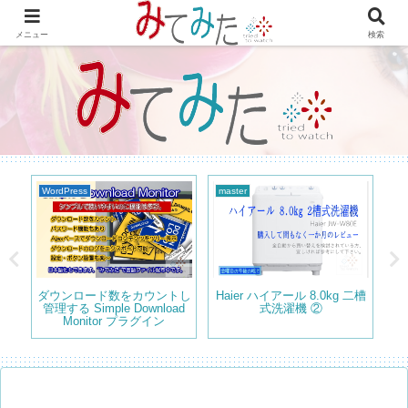
WordPressで綴る情報＆レビュー プラグインの紹介やテーマのカスタマイズ
等も書いてます。
メニュー
検索
WordPress
master
プラグ
ダウンロード数をカウントし
Haier ハイアール 8.0kg 二槽
WordP
管理する Simple Download
式洗濯機 ②
mo
Monitor プラグイン
を読