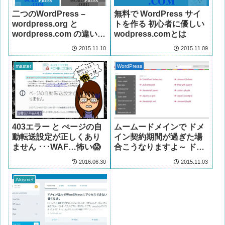
二つのWordPress –
無料で WordPress サイ
wordpress.org と
トを作る 初心者に優しい
wordpress.com の違いと
wodpress.comとは
比較
2015.11.10
2015.11.09
master
WordPress
403エラー と ぺージの自
ムームードメインで ドメ
動転送設定が正しくあり
イン契約期間が過ぎた場
ません ･･･WAF…怖い😱
合こうなりますよ～ ドメ
イン更新は大事!
2016.06.30
2015.11.03
Akismet