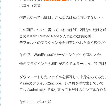
ボコイ（苦笑;
何度もやっても駄目。こんなのは私に向いてない・・
この項目について書いているのは9月12日なのだけど(9/
このMilliard Related Pageを入れたのは実の所、
デフォルトのプラグインを全部有効化した直ぐ後位だ
なので、WordPressのバージョンと相性が悪いとか、
他のプラグインとの相性が悪くてエラーにっ。等では
ダウンロードしたファイルを解凍して中身をみてみた
Maineのファイルにinclude、レス頁を呼び出していて
二つのadmin頁とで成り立ってるだけのシンプルな作
なのにぃ、ボコイ😔