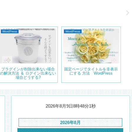
WordPress
WordPress
Wo
プラグインが削除出来ない場合
固定ページでタイトルを非表示
Sim
の解決方法 ＆ ログイン出来ない
にする 方法 WordPress
化
場合どうする?
2026年8月9日8時48分2秒
2026年8月