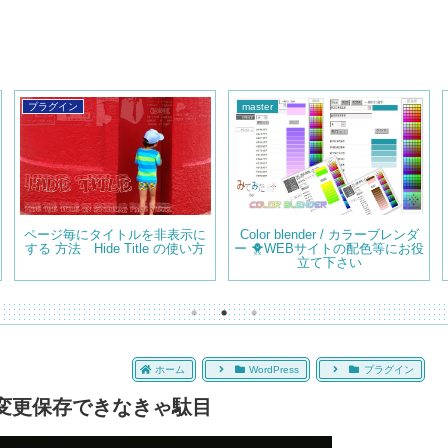
プラグイン
master
ページ毎にタイトルを非表示に
Color blender / カラーブレンダ
する 方法 Hide Title の使い方
ー 🐥WEBサイトの配色等にお役
立て下さい
ホーム
WordPress
プラグイン
よ。でも変更保存できなきゃ駄目