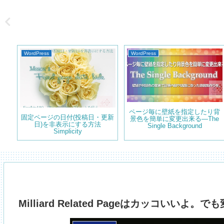
WordPress
WordPress
ページ毎に壁紙を指定したり背
サイ
固定ページの日付(投稿日・更新
景色を簡単に変更出来る―The
合
日)を非表示にする方法
Single Background
Simplicity
Milliard Related Pageはカッコいい