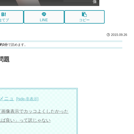
像
はてブ
LINE
コピー
2015.09.26
約3分
で読めます。
い問題
メニュ
て画像表示でカッコよくしたかった
れば良い」って訳じゃない