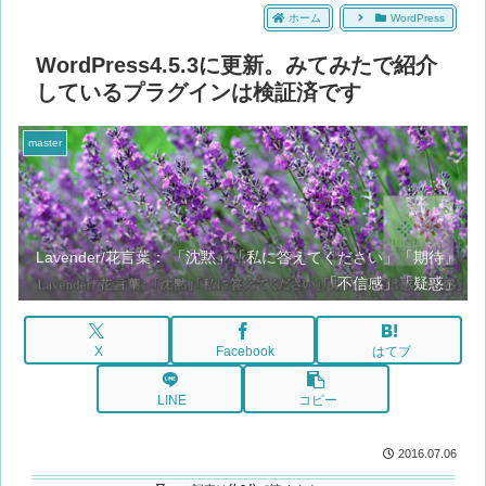
ホーム
WordPress
WordPress4.5.3に更新。みてみたで紹介
しているプラグインは検証済です
master
Lavender/花言葉： 「沈黙」「私に答えてください」「期待」
「不信感」「疑惑」
X
Facebook
はてブ
LINE
コピー
2016.07.06