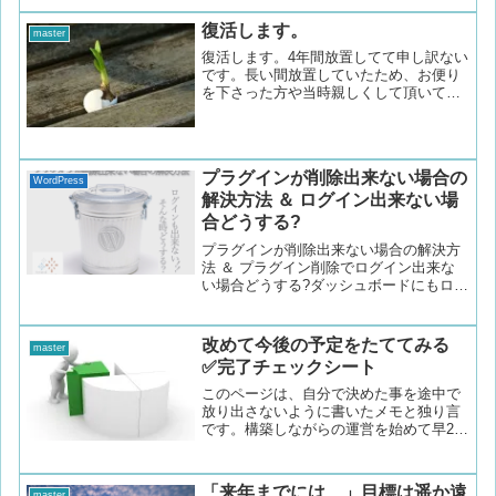
ンの言語ファイルとして制作されたもの
をリネームして、Poeditで確認しただけ
復活します。
master
のものです。一応、リネームファイルで
復活します。4年間放置してて申し訳ない
はなく、NewStatPress の 日本語化ファ
です。長い間放置していたため、お便り
イルを、気が向いた時等に、ちょいちょ
を下さった方や当時親しくして頂いてい
い書いています。他のお気に入りのプラ
た方にお返事する事なくおりました。ご
グインの言語ファイルにも手を付けてい
めんなさい書く事を突然止めてしまった
る為、何時完成するかは分からない(確約
のはちょっとした体調不良がきっかけだ
できない)のですが、無事完成したら別途
ったと記憶してます。何***
download頁設けます。それまで待てない
プラグインが削除出来ない場合の
方、お急ぎの方は、宜しければお使い下
WordPress
解決方法 ＆ ログイン出来ない場
さい。
合どうする?
プラグインが削除出来ない場合の解決方
法 ＆ プラグイン削除でログイン出来な
い場合どうする?ダッシュボードにもログ
インが出来ず、サイト自体も表示されな
い状態、削除作業をしたプラグインがど
れか分からない思いもしない重大なエラ
改めて今後の予定をたててみる
master
ーでログイン不可能な場合、エラーでロ
✅完了チェックシート
グイン不可能。でも、全て削除だけは避
けたいFTPでエラー原因のプラグインを
このページは、自分で決めた事を途中で
削除し、一旦全てのプラグインを無効化
放り出さないように書いたメモと独り言
してアクセス＆ログインする
です。構築しながらの運営を始めて早2ヵ
月経過した。 途中で数々のプラグインの
エラーや、ドメイン切れ問題等で なかな
か前進出来ないなぁ。と思いつつも 自
「来年までには…」目標は遥か遠
master