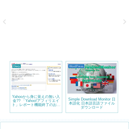
Diary
WordPress
ma
Yahooから身に覚えの無い入
表示
Simple Download Monitor 日
Ha
金?? 「Yahoo!アフィリエイ
の使
本語化 日本語言語ファイル
ト」レポート機能終了のお知
ダウンロード
らせ