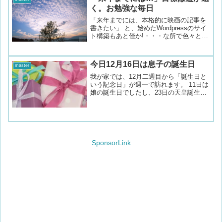
ら、あれもこれもと***
く。お勉強な毎日
「来年までには、本格的に映画の記事を
書きたい」 と、始めたWordpressのサイ
ト構築もあと僅か!・・・な所で色々と躓
いています 9月10日に開始して、早、一
か月がゆうに経過したのですが、 沢山の
プラグインを利用してのこのWEBサイ
今日12月16日は息子の誕生日
master
ト、、、
我が家では、12月二週目から「誕生日と
いう記念日」が週一で訪れます。 11日は
娘の誕生日でしたし、23日の天皇誕生日
は私の誕生日だったりします。 大晦日ま
であと15日と迫った今日、12月16日は息
子の23歳の誕生日なんです。 誕生日は我
が子の1年の節目や成長を振り返るには、
最適な日ですよね。
SponsorLink