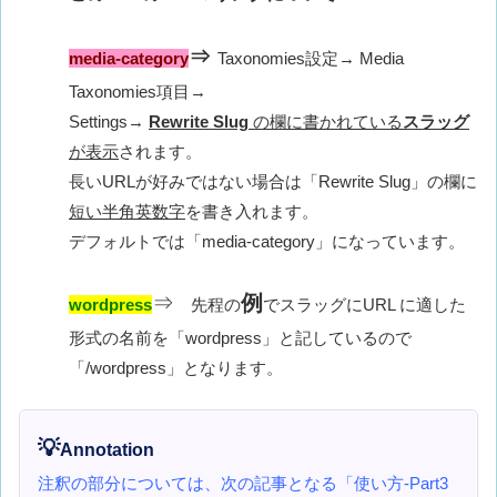
⇒
media-category
Taxonomies設定→ Media
Taxonomies項目→
Settings→
Rewrite Slug
の欄に書かれている
スラッグ
が表示
されます。
長いURLが好みではない場合は「Rewrite Slug」の欄に
短い半角英数字
を書き入れます。
デフォルトでは「media-category」になっています。
⇒
例
wordpress
先程の
でスラッグにURL に適した
形式の名前を「wordpress」と記しているので
「/wordpress」となります。
💡
Annotation
注釈の部分については、次の記事となる「使い方-Part3