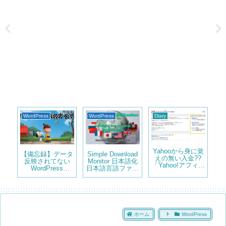
WordPress
WordPress
Diary
Wo
Yahooから身に覚
イト
【備忘録】データ
Simple Download
固
えの無い入金??
する
反映されてない
Monitor 日本語化
(
「Yahoo!アフィリ
le
WordPress
日本語言語ファイ
を
エイト」レポート
Popular
ル ダウンロード
機能終了のお知ら
Posts ”Sorry. No
せ
data so far”
ホーム
WordPress