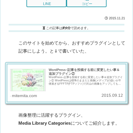
LINE
コピー
2015.11.21
この記事は
約9分
で読めます。
このサイトを始めてから、おすすめプラグインとして
記事にしよう。と⇓で書いていた、
WordPress–記事を投稿する前に変更したい事＆
追加プラグイン②
WordPress–記事を投稿する前に変更したい事＆追加プラグイ
ン② WordPressは標準のままだと画像(メディア)の扱いが不
便過ぎるFFFTP(FTPソフト)で沢山の画像をアップしても
WordPressのメディアライブラリに反映されない問題 な
ど。Media from FTP File Gallery Media Library Categories
Enhanced Media Library Regenerate Thumbnails Easy
2015.09.12
mitemita.com
Watermark
画像整理に活躍するプラグイン、
Media Library Categories
についてご紹介します。