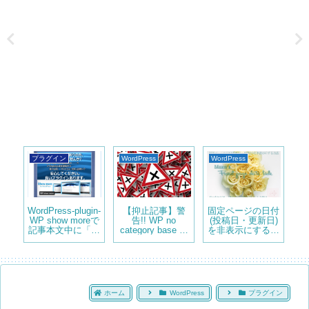
プラグイン
WordPress
WordPress
ma
に覚
WordPress-plugin-
【抑止記事】警
固定ページの日付
【
?
WP show moreで
告!! WP no
(投稿日・更新日)
便
ィリ
記事本文中に「続
category base は
を非表示にする方
が
ート
きを読む」を入れ
使っちゃ駄目です
法 Simplicity
知ら
記事を折りたたむ
よ!
ホーム
WordPress
プラグイン