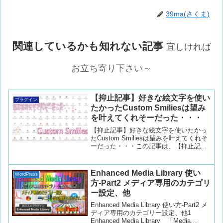
39ma(さくま)
関連しているかも知れない記事
宜しければ
お立ち寄り下さい～
【抑止記事】好きな絵文字を使い
プラグイン
たかったCustom Smiliesは望み
を叶えてくれそーだった・・・
【抑止記事】好きな絵文字を使いたかっ
たCustom Smiliesは望みを叶えてくれそ
ーだった・・・この記事は、【抑止記
事】として書いています。私のように
「オリジナルの絵文字＆アイコンを使い
たい。」と思っている方が(いるかな?？)
Enhanced Media Library 使い
WordPress
誤ってインストールしてはいけない??プ
方-Part2 メディア専用のカテゴリ
ラグイン「Custom Smilies」についての
ー設定、他
記載です。古いバージョンのWordPress
を使われいてる方でこのプラグインを問
Enhanced Media Library 使い方-Part2 メ
題なく?使用されている方もいらっしゃる
ディア専用のカテゴリー設定、他1
ようです。・・・が、これから
Enhanced Media Library 「Media