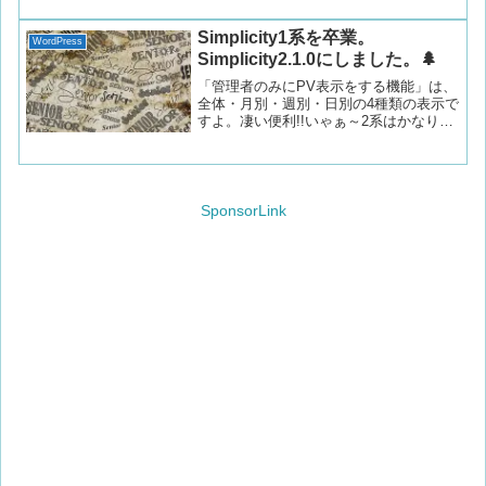
なら、早くやってみれば良かったな😕デ
ーターの保存のついでに、前からやろう
Simplicity1系を卒業。
WordPress
やろう。と思いつつ野放しになってい
Simplicity2.1.0にしました。🌲
た、ローカール側にXAMPPをインスト
ールする事もしました。(何でもローカル
「管理者のみにPV表示をする機能」は、
側でテストすれば安心な訳で。)私のOS
全体・月別・週別・日別の4種類の表示で
はWindows10なので、何だかんだと面倒
すよ。凄い便利!!いゃぁ～2系はかなりい
でしたが、無事にWordPressも入れて動
い感じです。“WordPress Theme
作環境はOKな様です。
Simplicity”が何故削除されたのか?分かり
ませんが、寂しいので?あえて表示にしま
したし、他に困った事は一つも無いで
す。うーん。快適。只今、改めて質の良
SponsorLink
いテーマに身を委ねていますよ。