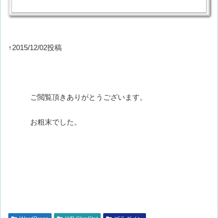
「データー引き継ぐなら、日本語言語ファイルも引き継ぐで
しょ。」って事で、8日に削除する前にローカルにdownload
しておいた、StatPress Reloadedのランゲージフォルダー内
の二つの言語ファイルをリネームして、使ってみる事にしま
した。
↑2015/12/02投稿
ご閲覧頂きありがとうございます。
お粗末でした。