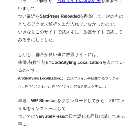
でっ、この前から、
放置サイトの復活計画
を頑張って
いまして、
つい最近を
StatPress Reloaded
を削除して、次のもの
となるアクセス解析をまだ入れていなかったので、
いきなりこのサイトで試さずに、放置サイトで試して
みる事にしました。
しかも、都合が良い事に放置サイトには、
稼働時(数年前)に
CodeStyling Localization
を入れてい
るのです。
(
CodeStyling Localization
は、言語ファイルを編集するプラグイ
ン。ja.moファイルと ja.poファイルの書き換えをする。)
早速、
WP Slimstat
をダウンロードしてから、ZIPファ
イルをインストールして、
ついでに
NewStatPress
の日本語化も同様に試してみる
事に。