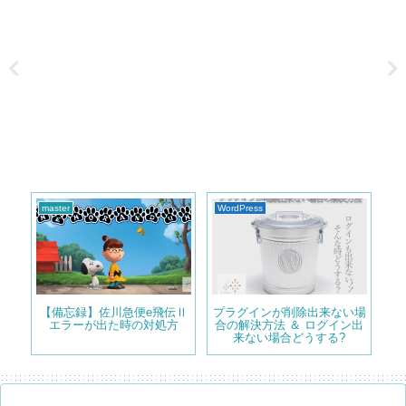
WordPress
プラグイン
プ
Ⅱ
プラグインが削除出来ない場
ページ毎にタイトルを非表示
Wor
合の解決方法 ＆ ログイン出
にする 方法 Hide Title の使
m
来ない場合どうする?
い方
を