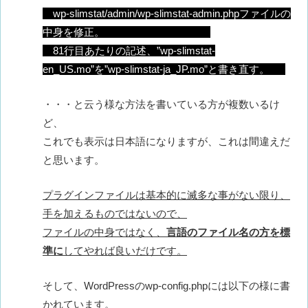
wp-slimstat/admin/wp-slimstat-admin.phpファイルの
中身を修正。
81行目あたりの記述、”wp-slimstat-
en_US.mo”を”wp-slimstat-ja_JP.mo”と書き直す。
・・・と云う様な方法を書いている方が複数いるけ
ど、
これでも表示は日本語になりますが、これは間違えだ
と思います。
プラグインファイルは基本的に滅多な事がない限り、
手を加えるものではないので、
ファイルの中身ではなく、
言語のファイル名の方を標
準に
してやれば良いだけです。
そして、WordPressのwp-config.phpには以下の様に書
かれています。