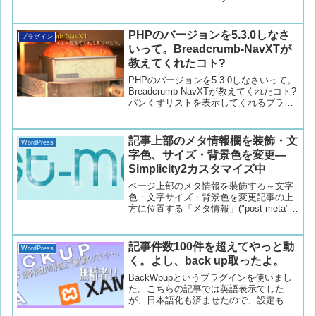
WordPressで運営してみよう。と思われ
Categories」設定1.1 メディア専用のカテ
ている方や始めたばかりの方等、比較的
ゴリーの登録1.2 メディア専用のカテゴ
新しいバージョンのWordPressはインス
リー登録後の一覧表示の仕様について2
PHPのバージョンを5.3.0しなさ
トールしない方が良いと思います。実装
プラグイン
メニューページでカスタムメニューの設
いって。Breadcrumb-NavXTが
から削除に至るまでの経緯を書いていき
定方法2.1 メディア専用のカテゴリをメ
ますので、興味がある方はご閲覧下さ
教えてくれたコト?
ニュー登録する3 メディア編集画面での
い。bug, plugin, Stop plugins,
カテゴリーの関連付けと新規追加方法3.1
PHPのバージョンを5.3.0しなさいって。
Wordpress, バグ, 停止・削除プラグイン,
メディアファイルにメディア専用のカテ
Breadcrumb-NavXTが教えてくれたコト?
問題
ゴリを関連付け(紐付け)する場合3.2 新し
パンくずリストを表示してくれるプラグ
いカテゴリーの追加
イン「Breadcrumb-NavXT」がphp-
versionが古いってずっとalert出してバー
ジョンアップのアピールをしてくる沢山
記事上部のメタ情報欄を装飾・文
WordPress
のプラグインを入れている事もあり、
字色、サイズ・背景色を変更—
upgradeするのってちょっと勇気がいるも
Simplicity2カスタマイズ中
の。「アップした事で他のが動かなくな
るのも困るしなぁ。」なんて。でも、何
ページ上部のメタ情報を装飾する～文字
れは通る道なんで、バージョンアップし
色・文字サイズ・背景色を変更記事の上
ようと思ったけど・・・??そもそも、
方に位置する「メタ情報」("post-meta")
Breadcrumb-NavXTなんて、入れたっ
の部分をカスタマイズします。(ついで
け??Breadcrumb-NavXT, PHP5.3.0, PHP
に"entry .post-meta"の文字色も変更。)表
バージョン5.3.0, plugin, Stop plugins,
示位置は記事始めのシェアボタンの上、
記事件数100件を超えてやっと動
Wordpress, 停止・削除プラグイン
WordPress
公開日・更新日・カテゴリーや編集リン
く。よし、back up取ったよ。
クがある部分の変更・装飾です。
BackWpupというプラグインを使いまし
た。こちらの記事では英語表示でした
が、日本語化も済ませたので、設定も割
かし簡単に出来ました。んー。こんな事