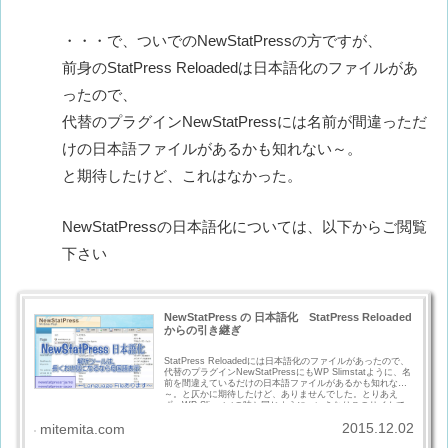
・・・で、ついでのNewStatPressの方ですが、
前身のStatPress Reloadedは日本語化のファイルがあ
ったので、
代替のプラグインNewStatPressには名前が間違っただ
けの日本語ファイルがあるかも知れない～。
と期待したけど、これはなかった。
NewStatPressの日本語化については、以下からご閲覧
下さい
NewStatPress の 日本語化 StatPress Reloaded
からの引き継ぎ
StatPress Reloadedには日本語化のファイルがあったので、
代替のプラグインNewStatPressにもWP Slimstatように、名
前を間違えているだけの日本語ファイルがあるかも知れない
～。と仄かに期待したけど、ありませんでした。とりあえ
ず、WP Slimstatの時と同じように、いきなりこのサイトで
試さずに、放置サイトで試してみる事に。有効化して驚いた
2015.12.02
mitemita.com
のが、11月8日に削除したStatPress Reloadedのログを
NewStatPressで拾っていました。 ここで、ある閃きが。